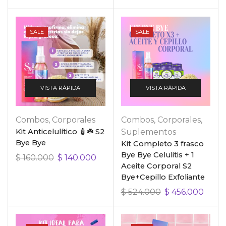
SALE
SALE
VISTA RÁPIDA
VISTA RÁPIDA
Combos
,
Corporales
Combos
,
Corporales
,
Kit Anticelulítico 🧴☘️ S2
Suplementos
Bye Bye
Kit Completo 3 frasco
Bye Bye Celulitis + 1
$
160.000
$
140.000
Aceite Corporal S2
Bye+Cepillo Exfoliante
$
524.000
$
456.000