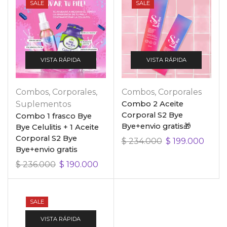
SALE
SALE
VISTA RÁPIDA
VISTA RÁPIDA
TERMINOS Y CONDICIONES
Combos
,
Corporales
,
Combos
,
Corporales
Políticas de envíos, devoluciones y garantías
Suplementos
Combo 2 Aceite
Corporal S2 Bye
Combo 1 frasco Bye
Política de tratamiento de datos
Bye+envio gratis🎁
Bye Celulitis + 1 Aceite
Corporal S2 Bye
$
234.000
$
199.000
REDES
Bye+envio gratis
$
236.000
$
190.000
Instagram
CONTÁCTANOS
SALE
VISTA RÁPIDA