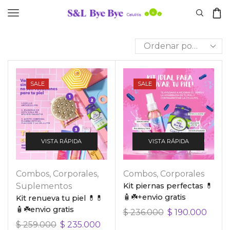
SALE
SALE
VISTA RÁPIDA
VISTA RÁPIDA
Combos
,
Corporales
,
Combos
,
Corporales
Suplementos
Kit piernas perfectas 💊
🧴☘️+envio gratis
Kit renueva tu piel 💊💊
🧴☘️envio gratis
$
236.000
$
190.000
$
259.000
$
235.000