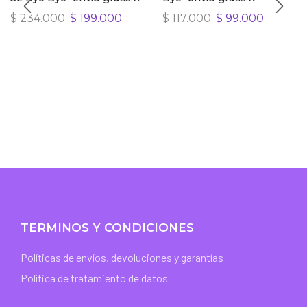
$
234.000
$
199.000
$
117.000
$
99.000
TERMINOS Y CONDICIONES
Políticas de envíos, devoluciones y garantías
Política de tratamiento de datos