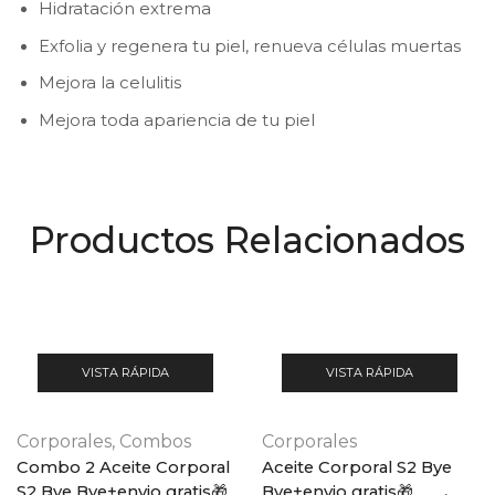
Hidratación extrema
Exfolia y regenera tu piel, renueva células muertas
Mejora la celulitis
Mejora toda apariencia de tu piel
Productos Relacionados
VISTA RÁPIDA
VISTA RÁPIDA
Corporales
,
Combos
Corporales
Combo 2 Aceite Corporal
Aceite Corporal S2 Bye
S2 Bye Bye+envio gratis🎁
Bye+envio gratis🎁